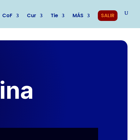
CoF
Cur
Tie
MÁS
SALIR
ina