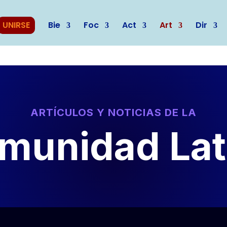
UNIRSE
Bie
Foc
Act
Art
Dir
ARTÍCULOS Y NOTICIAS DE LA
munidad Lat