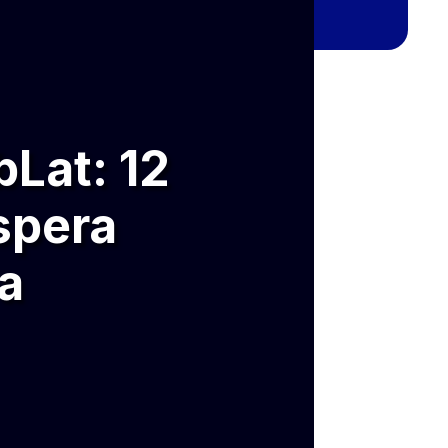
Lat: 12
spera
a